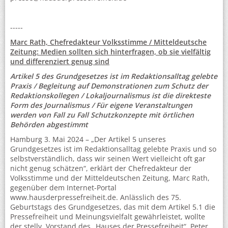
-----
Marc Rath, Chefredakteur Volksstimme / Mitteldeutsche
Zeitung: Medien sollten sich hinterfragen, ob sie vielfältig
und differenziert genug sind
Artikel 5 des Grundgesetzes ist im Redaktionsalltag gelebte
Praxis / Begleitung auf Demonstrationen zum Schutz der
Redaktionskollegen / Lokaljournalismus ist die direkteste
Form des Journalismus / Für eigene Veranstaltungen
werden von Fall zu Fall Schutzkonzepte mit örtlichen
Behörden abgestimmt
Hamburg 3. Mai 2024 – „Der Artikel 5 unseres
Grundgesetzes ist im Redaktionsalltag gelebte Praxis und so
selbstverständlich, dass wir seinen Wert vielleicht oft gar
nicht genug schätzen“, erklärt der Chefredakteur der
Volksstimme und der Mitteldeutschen Zeitung, Marc Rath,
gegenüber dem Internet-Portal
www.hausderpressefreiheit.de. Anlässlich des 75.
Geburtstags des Grundgesetzes, das mit dem Artikel 5.1 die
Pressefreiheit und Meinungsvielfalt gewährleistet, wollte
der stellv. Vorstand des „Hauses der Pressefreiheit“, Peter