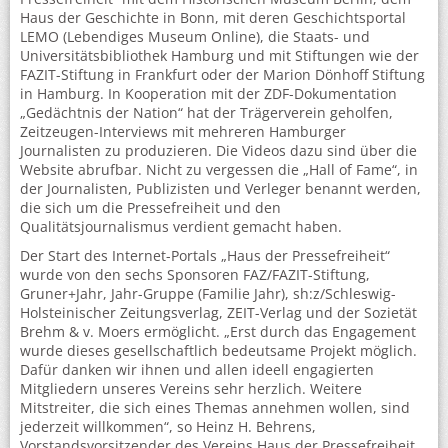
Haus der Geschichte in Bonn, mit deren Geschichtsportal
LEMO (Lebendiges Museum Online), die Staats- und
Universitätsbibliothek Hamburg und mit Stiftungen wie der
FAZIT-Stiftung in Frankfurt oder der Marion Dönhoff Stiftung
in Hamburg. In Kooperation mit der ZDF-Dokumentation
„Gedächtnis der Nation“ hat der Trägerverein geholfen,
Zeitzeugen-Interviews mit mehreren Hamburger
Journalisten zu produzieren. Die Videos dazu sind über die
Website abrufbar. Nicht zu vergessen die „Hall of Fame“, in
der Journalisten, Publizisten und Verleger benannt werden,
die sich um die Pressefreiheit und den
Qualitätsjournalismus verdient gemacht haben.
Der Start des Internet-Portals „Haus der Pressefreiheit“
wurde von den sechs Sponsoren FAZ/FAZIT-Stiftung,
Gruner+Jahr, Jahr-Gruppe (Familie Jahr), sh:z/Schleswig-
Holsteinischer Zeitungsverlag, ZEIT-Verlag und der Sozietät
Brehm & v. Moers ermöglicht. „Erst durch das Engagement
wurde dieses gesellschaftlich bedeutsame Projekt möglich.
Dafür danken wir ihnen und allen ideell engagierten
Mitgliedern unseres Vereins sehr herzlich. Weitere
Mitstreiter, die sich eines Themas annehmen wollen, sind
jederzeit willkommen“, so Heinz H. Behrens,
Vorstandsvorsitzender des Vereins Haus der Pressefreiheit