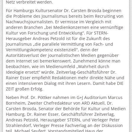
Netz verbreitet werden.
Für Hamburgs Kultursenator Dr. Carsten Brosda beginnen
die Probleme des Journalismus bereits beim Recruiting von
Nachwuchsjournalisten. Er vermisse im Vergleich mit
anderen Branchen „bei Medienkonzernen eine vernünftige
Kultur von Forschung und Entwicklung“. Für STERN-
Herausgeber Andreas Petzold ist für die Zukunft des
Journalismus „die parallele Vermittlung von Fach- und
Vermittlungskompetenz existenziell“, denn der
Autoritätsverlust der journalistischen Medien gegenüber
dem Internet sei bemerkenswert. Zunehmend könne man
beobachten, wie im Medienumfeld „Wahrheit durch
Ideologie ersetzt“ würde. Zeitverlag-Geschäftsführer Dr.
Rainer Esser empfiehlt Redaktionen mehr direkte Nähe und
einen intensiveren Dialog mit ihren Lesern. Damit habe DIE
ZEIT großen Erfolg.
Neben Prof. Dr. Pöttker nahmen im G+J Auditorium Marcus
Bornheim, Zweiter Chefredakteur von ARD Aktuell, Dr.
Carsten Brosda, Senator der Behörde für Kultur und Medien
Hamburg, Dr. Rainer Esser, Geschäftsführer Zeitverlag,
Andreas Petzold, Herausgeber STERN, und Verleger Peter
Strahlendorf, Verleger Presse Fachverlag an der Diskussion
teil. Michael Seufert, Vorstandsmitglied Haus der