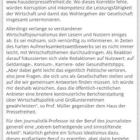
www.hausderpressefreiheit.de. Wo dieses Korrektiv fehle,
würden Korruption und Inkompetenz die Leistungsfähigkeit
der Wirtschaft und damit das Wohlergehen der Gesellschaft
insgesamt unterminieren.
Allerdings verlange so verstandener
Wirtschaftsjournalismus den Lesern und Nutzern einiges
ab. Es sei mühsam, sich vernünftig zu informieren. In Zeiten
des harten Aufmerksamkeitswettbewerbs sei es nicht immer
leicht, mit Wirtschaftsthemen durchzudringen. Als Reaktion
darauf fokussierten sich viele Redaktionen auf Nutzwert: auf
Geldanlage-, Konsum-, Karriere- oder Gesundheitstipps.
„Aber dabei geht leicht das eigentlich Politische verloren,
also jene Fragen, die sich uns als Gesellschaften stellen und
auf die wir gemeinsam Antworten finden müssen. Ich würde
mir deshalb wünschen, dass die öffentlich-rechtlichen
Anbieter eine breitere kontinuierliche Berichterstattung
über Wirtschaftspolitik und Großunternehmen
gewährleisten“, so Prof. Müller gegenüber dem Haus der
Pressefreiheit.
Für den Journalistik-Professor ist der Beruf des Journalisten
generell eine „extrem befriedigende und sinnstiftende
Arbeit“. Natürlich gehöre ein Schuss Idealismus dazu,
diesen großartigen Beruf zu ergreifen, aber darin bestehe