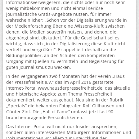
Informationsverweigerern, die nichts oder nur noch sehr
wenig mitbekommen und nicht einmal seriöse
journalistische Gratis-Angebote nutzen, für immer
wahrscheinlicher: „Schon vor der Digitalisierung wurde in
der Medienforschung über eine ‚Wissens-Kluft‘ zwischen
denen, die Medien souverän nutzen, und denen, die
abgehängt sind, diskutiert.“ Für die Gesellschaft sei es
wichtig, dass sich „in der Digitalisierung diese Kluft nicht
vertieft und vergrößert“. Er appelliert deshalb an die
Bildungspolitiker, an den Schulen den kompetenten
Umgang mit Quellen zu vermitteln und Begeisterung für
guten Journalismus zu wecken.
In den vergangenen zwölf Monaten hat der Verein „Haus
der Pressefreiheit e.V.“ das im April 2016 gestartete
Internet-Portal www.hausderpressefreiheit.de, das aktuelle
und historische Aspekte zum Thema Pressefreiheit
dokumentiert, weiter ausgebaut. Neu sind in der Rubrik
„Specials“ die bekannten Fotografen Rolf Gillhausen und
Günter Zint. Die „Hall of Fame“ umfasst jetzt fast 90
branchenprägende Persönlichkeiten.
Das Internet-Portal will nicht nur Insider ansprechen,
sondern allen interessierten Mitbürgern Informationen und
Dokumentationen vor allem zur Entwicklung der