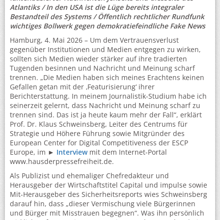
Atlantiks / In den USA ist die Lüge bereits integraler
Bestandteil des Systems / Öffentlich rechtlicher Rundfunk
wichtiges Bollwerk gegen demokratiefeindliche Fake News
Hamburg, 4. Mai 2026 – Um dem Vertrauensverlust
gegenüber Institutionen und Medien entgegen zu wirken,
sollten sich Medien wieder stärker auf ihre tradierten
Tugenden besinnen und Nachricht und Meinung scharf
trennen. „Die Medien haben sich meines Erachtens keinen
Gefallen getan mit der ‚Featurisierung‘ ihrer
Berichterstattung. In meinem Journalistik-Studium habe ich
seinerzeit gelernt, dass Nachricht und Meinung scharf zu
trennen sind. Das ist ja heute kaum mehr der Fall“, erklärt
Prof. Dr. Klaus Schweinsberg, Leiter des Centrums für
Strategie und Höhere Führung sowie Mitgründer des
European Center for Digital Competitiveness der ESCP
Europe, im ►
Interview
mit dem Internet-Portal
www.hausderpressefreiheit.de.
Als Publizist und ehemaliger Chefredakteur und
Herausgeber der Wirtschaftstitel Capital und impulse sowie
Mit-Herausgeber des Sicherheitsreports wies Schweinsberg
darauf hin, dass „dieser Vermischung viele Bürgerinnen
und Bürger mit Misstrauen begegnen“. Was ihn persönlich