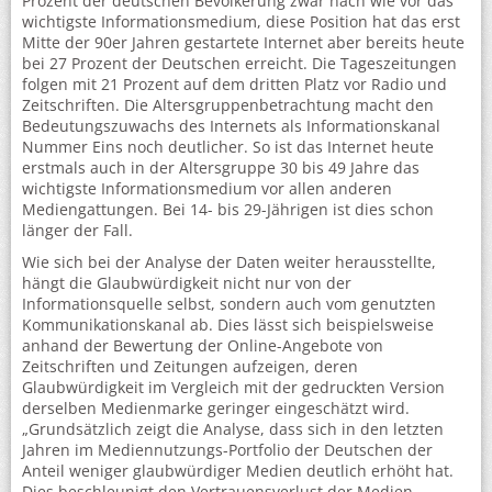
Prozent der deutschen Bevölkerung zwar nach wie vor das
wichtigste Informationsmedium, diese Position hat das erst
Mitte der 90er Jahren gestartete Internet aber bereits heute
bei 27 Prozent der Deutschen erreicht. Die Tageszeitungen
folgen mit 21 Prozent auf dem dritten Platz vor Radio und
Zeitschriften. Die Altersgruppenbetrachtung macht den
Bedeutungszuwachs des Internets als Informationskanal
Nummer Eins noch deutlicher. So ist das Internet heute
erstmals auch in der Altersgruppe 30 bis 49 Jahre das
wichtigste Informationsmedium vor allen anderen
Mediengattungen. Bei 14- bis 29-Jährigen ist dies schon
länger der Fall.
Wie sich bei der Analyse der Daten weiter herausstellte,
hängt die Glaubwürdigkeit nicht nur von der
Informationsquelle selbst, sondern auch vom genutzten
Kommunikationskanal ab. Dies lässt sich beispielsweise
anhand der Bewertung der Online-Angebote von
Zeitschriften und Zeitungen aufzeigen, deren
Glaubwürdigkeit im Vergleich mit der gedruckten Version
derselben Medienmarke geringer eingeschätzt wird.
„Grundsätzlich zeigt die Analyse, dass sich in den letzten
Jahren im Mediennutzungs-Portfolio der Deutschen der
Anteil weniger glaubwürdiger Medien deutlich erhöht hat.
Dies beschleunigt den Vertrauensverlust der Medien