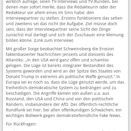
wirklich aufrege, seien TV-Interviews und TV-Runden, bei
denen man sofort merke, dass die Redakteurin oder der
Redakteur vor allem eines im Sinn habe: den
Interviewpartner zu stellen. Erstens funktioniere das selten
und zweitens sei das nicht die Aufgabe. Ziel müsse doch
sein, dass der Interviewpartner seine Sicht der Dinge
zunächst mal darlegt und sich der Zuschauer eine Meinung
bilden könne. (Link zum Interview)
Mit großer Sorge beobachtet Schweinsberg die Erosion
faktenbasierter Nachrichten jenseits und diesseits des
Atlantiks: „In den USA wird ganz offen und schamlos
gelogen. Die Lüge ist bereits integraler Bestandteil des
Systems geworden und wird an der Spitze des Staates von
Donald Trump in extremis als politische Waffe genutzt.“ In
Europa sei es noch so, dass die Lüge genutzt werde, um das
freiheitlich-demokratische System zu bedrängen und zu
beschädigen. Die Angriffe kämen von außen u.a. aus
Russland, den USA und China und von den politischen
Rändern, insbesondere der AfD. Der öffentlich-rechtliche
Rundfunk sei hier, bei allen offenkundigen Schwächen, ein
wichtiges Bollwerk gegen demokratiefeindliche Fake News.
Für Rückfragen: