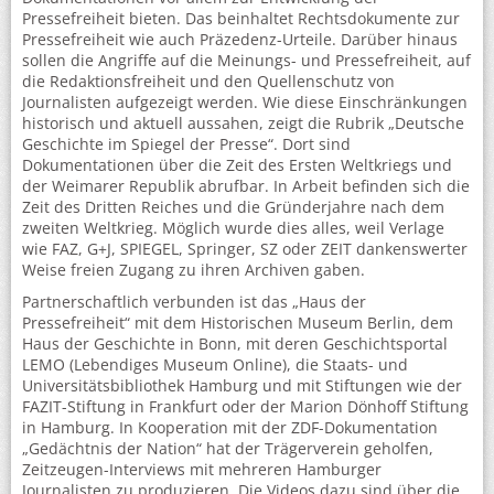
Pressefreiheit bieten. Das beinhaltet Rechtsdokumente zur
Pressefreiheit wie auch Präzedenz-Urteile. Darüber hinaus
sollen die Angriffe auf die Meinungs- und Pressefreiheit, auf
die Redaktionsfreiheit und den Quellenschutz von
Journalisten aufgezeigt werden. Wie diese Einschränkungen
historisch und aktuell aussahen, zeigt die Rubrik „Deutsche
Geschichte im Spiegel der Presse“. Dort sind
Dokumentationen über die Zeit des Ersten Weltkriegs und
der Weimarer Republik abrufbar. In Arbeit befinden sich die
Zeit des Dritten Reiches und die Gründerjahre nach dem
zweiten Weltkrieg. Möglich wurde dies alles, weil Verlage
wie FAZ, G+J, SPIEGEL, Springer, SZ oder ZEIT dankenswerter
Weise freien Zugang zu ihren Archiven gaben.
Partnerschaftlich verbunden ist das „Haus der
Pressefreiheit“ mit dem Historischen Museum Berlin, dem
Haus der Geschichte in Bonn, mit deren Geschichtsportal
LEMO (Lebendiges Museum Online), die Staats- und
Universitätsbibliothek Hamburg und mit Stiftungen wie der
FAZIT-Stiftung in Frankfurt oder der Marion Dönhoff Stiftung
in Hamburg. In Kooperation mit der ZDF-Dokumentation
„Gedächtnis der Nation“ hat der Trägerverein geholfen,
Zeitzeugen-Interviews mit mehreren Hamburger
Journalisten zu produzieren. Die Videos dazu sind über die