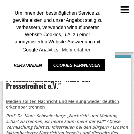
To
na
Um Ihnen den bestmöglichen Service zu
gewährleisten und unser Angebot stetig zu
verbessern, verwenden wir auf unserer
Website Cookies, u.A. zu einer
anonymisierten Website-Auswertung mit
Google Analytics.
Mehr erfahren
VERSTANDEN
COOKIES VERWENDEN
Pressemitteilungen "Haus der
Pressefreiheit e.V."
Medien sollten Nachricht und Meinung wieder deutlich
erkennbar trennen
Prof. Dr. Klaus Schweinsberg: „Nachricht und Meinung
scharf zu trennen, ist heute kaum mehr der Fall“ / Diese
Vermischung führt zu Misstrauen bei den Bürgern / Erosion
faktenbasierter Nachrichten jenseits und diesseits des