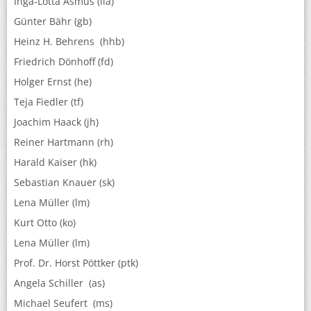
Inga-Lotta Asmus (ila)
Günter Bähr (gb)
Heinz H. Behrens (hhb)
Friedrich Dönhoff (fd)
Holger Ernst (he)
Teja Fiedler (tf)
Joachim Haack (jh)
Reiner Hartmann (rh)
Harald Kaiser (hk)
Sebastian Knauer (sk)
Lena Müller (lm)
Kurt Otto (ko)
Lena Müller (lm)
Prof. Dr. Horst Pöttker (ptk)
Angela Schiller (as)
Michael Seufert (ms)