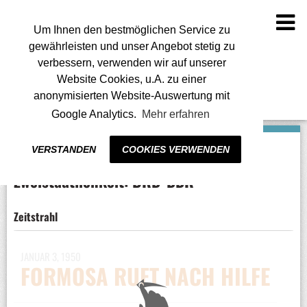
To
na
Um Ihnen den bestmöglichen Service zu
gewährleisten und unser Angebot stetig zu
verbessern, verwenden wir auf unserer
Website Cookies, u.A. zu einer
anonymisierten Website-Auswertung mit
Google Analytics.
Mehr erfahren
VERSTANDEN
COOKIES VERWENDEN
Zweistaatlichkeit: BRD-DDR
Zeitstrahl
JANUAR 3, 1950
FORMOSA RUFT NACH HILFE