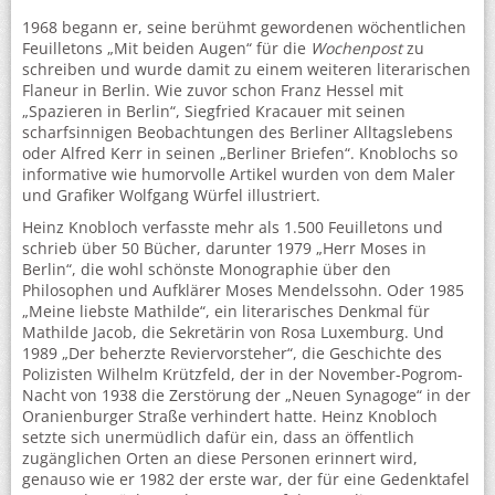
1968 begann er, seine berühmt gewordenen wöchentlichen
Feuilletons „Mit beiden Augen“ für die
Wochenpost
zu
schreiben und wurde damit zu einem weiteren literarischen
Flaneur in Berlin. Wie zuvor schon Franz Hessel mit
„Spazieren in Berlin“, Siegfried Kracauer mit seinen
scharfsinnigen Beobachtungen des Berliner Alltagslebens
oder Alfred Kerr in seinen „Berliner Briefen“. Knoblochs so
informative wie humorvolle Artikel wurden von dem Maler
und Grafiker Wolfgang Würfel illustriert.
Heinz Knobloch verfasste mehr als 1.500 Feuilletons und
schrieb über 50 Bücher, darunter 1979 „Herr Moses in
Berlin“, die wohl schönste Monographie über den
Philosophen und Aufklärer Moses Mendelssohn. Oder 1985
„Meine liebste Mathilde“, ein literarisches Denkmal für
Mathilde Jacob, die Sekretärin von Rosa Luxemburg. Und
1989 „Der beherzte Reviervorsteher“, die Geschichte des
Polizisten Wilhelm Krützfeld, der in der November-Pogrom-
Nacht von 1938 die Zerstörung der „Neuen Synagoge“ in der
Oranienburger Straße verhindert hatte. Heinz Knobloch
setzte sich unermüdlich dafür ein, dass an öffentlich
zugänglichen Orten an diese Personen erinnert wird,
genauso wie er 1982 der erste war, der für eine Gedenktafel