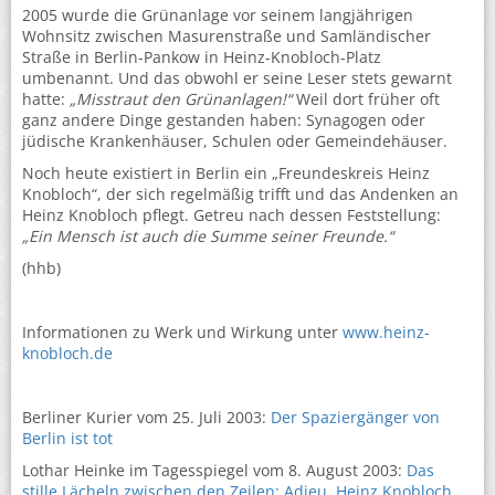
2005 wurde die Grünanlage vor seinem langjährigen
Wohnsitz zwischen Masurenstraße und Samländischer
Straße in Berlin-Pankow in Heinz-Knobloch-Platz
umbenannt. Und das obwohl er seine Leser stets gewarnt
hatte:
„Misstraut den Grünanlagen!“
Weil dort früher oft
ganz andere Dinge gestanden haben: Synagogen oder
jüdische Krankenhäuser, Schulen oder Gemeindehäuser.
Noch heute existiert in Berlin ein „Freundeskreis Heinz
Knobloch“, der sich regelmäßig trifft und das Andenken an
Heinz Knobloch pflegt. Getreu nach dessen Feststellung:
„Ein Mensch ist auch die Summe seiner Freunde.“
(hhb)
Informationen zu Werk und Wirkung unter
www.heinz-
knobloch.de
Berliner Kurier vom 25. Juli 2003:
Der Spaziergänger von
Berlin ist tot
Lothar Heinke im Tagesspiegel vom 8. August 2003:
Das
stille Lächeln zwischen den Zeilen: Adieu, Heinz Knobloch