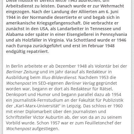
Diese musste er bereits Mitte 1943 abbrechen, um
Arbeitsdienst zu leisten. Danach wurde er zur Wehrmacht
eingezogen. Nach der Landung der Alliierten am 6. Juni
1944 in der Normandie desertierte er und begab sich in
amerikanische Kriegsgefangenschaft. Die verbrachte er
zunächst in den USA, als Landarbeiter in Tennessee und
Alabama oder später in einer Eisengießerei in Pennsylvania
und als Holzfäller in Virginia. Via Schottland wurde er 1946
nach Europa zurückgeführt und erst im Februar 1948
endgültig repatriiert.
In Berlin arbeitete er ab Dezember 1948 als Volontär bei der
Berliner Zeitung
und im Jahr darauf als Redakteur in
Ausbildung beim
Illus-Bilderdienst
. Nachdem 1953 die
Wochenpost
im SED-eigenen
Berliner Verlag
gegründet
worden war, begann er dort als Redakteur für Rätsel,
Denksport und Humor und begann parallel dazu ab 1954
ein Journalistik-Fernstudium an der Fakultät für Publizistik
der „Karl-Marx-Universität“ in Leipzig. Das schloss er 1960
mit einer Diplomarbeit über den Journalisten und
Schriftsteller Victor Auburtin ab, der von da an zu seinem
Vorbild wurde. Schon 1957 war er zum Feuilletonchef der
Wochenpost
aufgestiegen.