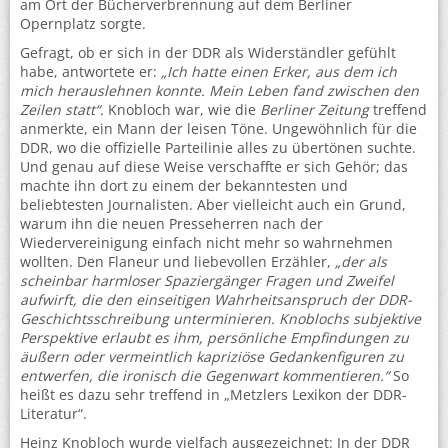
am Ort der Bücherverbrennung auf dem Berliner
Opernplatz sorgte.
Gefragt, ob er sich in der DDR als Widerständler gefühlt
habe, antwortete er:
„Ich hatte einen Erker, aus dem ich
mich herauslehnen konnte. Mein Leben fand zwischen den
Zeilen statt“.
Knobloch war, wie die
Berliner Zeitung
treffend
anmerkte, ein Mann der leisen Töne. Ungewöhnlich für die
DDR, wo die offizielle Parteilinie alles zu übertönen suchte.
Und genau auf diese Weise verschaffte er sich Gehör; das
machte ihn dort zu einem der bekanntesten und
beliebtesten Journalisten. Aber vielleicht auch ein Grund,
warum ihn die neuen Presseherren nach der
Wiedervereinigung einfach nicht mehr so wahrnehmen
wollten. Den Flaneur und liebevollen Erzähler,
„der als
scheinbar harmloser Spaziergänger Fragen und Zweifel
aufwirft, die den einseitigen Wahrheitsanspruch der DDR-
Geschichtsschreibung unterminieren. Knoblochs subjektive
Perspektive erlaubt es ihm, persönliche Empfindungen zu
äußern oder vermeintlich kapriziöse Gedankenfiguren zu
entwerfen, die ironisch die Gegenwart kommentieren.“
So
heißt es dazu sehr treffend in „Metzlers Lexikon der DDR-
Literatur“.
Heinz Knobloch wurde vielfach ausgezeichnet: In der DDR