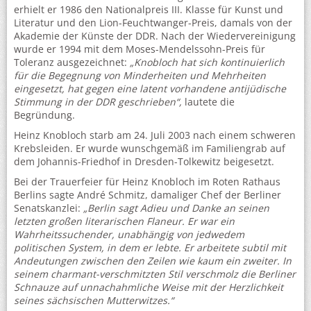
erhielt er 1986 den Nationalpreis III. Klasse für Kunst und
Literatur und den Lion-Feuchtwanger-Preis, damals von der
Akademie der Künste der DDR. Nach der Wiedervereinigung
wurde er 1994 mit dem Moses-Mendelssohn-Preis für
Toleranz ausgezeichnet:
„Knobloch hat sich kontinuierlich
für die Begegnung von Minderheiten und Mehrheiten
eingesetzt, hat gegen eine latent vorhandene antijüdische
Stimmung in der DDR geschrieben“,
lautete die
Begründung.
Heinz Knobloch starb am 24. Juli 2003 nach einem schweren
Krebsleiden. Er wurde wunschgemäß im Familiengrab auf
dem Johannis-Friedhof in Dresden-Tolkewitz beigesetzt.
Bei der Trauerfeier für Heinz Knobloch im Roten Rathaus
Berlins sagte André Schmitz, damaliger Chef der Berliner
Senatskanzlei:
„Berlin sagt Adieu und Danke an seinen
letzten großen literarischen Flaneur.
Er war ein
Wahrheitssuchender, unabhängig von jedwedem
politischen System, in dem er lebte. Er arbeitete subtil mit
Andeutungen zwischen den Zeilen wie kaum ein zweiter. In
seinem charmant-verschmitzten Stil verschmolz die Berliner
Schnauze auf unnachahmliche Weise mit der Herzlichkeit
seines sächsischen Mutterwitzes.“